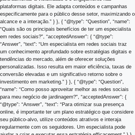
plataformas digitais. Ele adapta conteúdos e campanhas
especificamente para o público desse setor, maximizando o
alcance e a interação.” } }, { “@type”: “Question”, “name”:
“Quais são os principais benefícios de ter um especialista
em redes sociais?”, “acceptedAnswer”: { “@type”:
“Answer”, “text”: “Um especialista em redes sociais traz
um conhecimento aprofundado sobre estratégias digitais e
tendências do mercado, além de oferecer soluções
personalizadas. Isso resulta em maior eficiência, taxas de
conversão elevadas e um significativo retorno sobre o
investimento em marketing.” } }, { “@type”: “Question”,
“name”: “Como posso aproveitar melhor as redes sociais
para meu negócio de jardinagem?”, “acceptedAnswer”: {
“@type”: “Answer”, “text”: “Para otimizar sua presença
online, é importante ter um plano estratégico que considere
seu público-alvo, utilize conteúdos atrativos e interaja
regularmente com os seguidores. Um especialista pode
ajudar a criar e executar essa estratégia efficacement.” } },