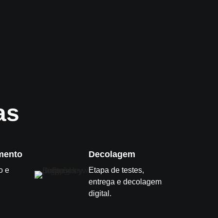
as
mento
Decolagem
o e
Etapa de testes,
entrega e decolagem
digital.