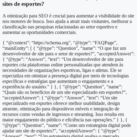
sites de esportes?
A otimização para SEO é crucial para aumentar a visibilidade do site
nos motores de busca. Isso ajuda a atrair mais visitantes, melhorar a
classificação nas pesquisas relacionadas ao setor esportivo e
aumentar as oportunidades comerciais.
{ “@context”: “https://schema.org”, “@type”: “FAQPage”,
“mainEntity”: [ { “@type”: “Question”, “name”: “O que faz um
desenvolvedor de site para o setor de esportes?”, “acceptedAnswer”:
{ “@type”: “Answer”, “text”: “Um desenvolvedor de site para
esportes cria plataformas online personalizadas que atendem às
necessidades de organizações esportivas, ligas e atletas. Ele se
especializa em otimizar a presença digital por meio de tecnologias
específicas e estratégias que aumentam o engajamento e a
experiência do usuário.” } }, { “@type”: “Question”, “name”:
“Quais são os benefícios de um site especializado em esportes?”,
“acceptedAnswer”: { “@type”: “Answer”, “text”: “Um site
especializado em esportes oferece melhor usabilidade, design
atraente, otimização para dispositivos móveis e integração de
recursos como vendas de ingressos e streaming. Isso resulta em
maior engajamento do público e eficiência nas operações.” } }, {
“@type”: “Question”, “name”: “Como um estrategista digital pode
ajudar um site de esportes?”, “acceptedAnswer”: { “@type”:
“Answer”, “text”: “Um estrategista digital analisa o mercado