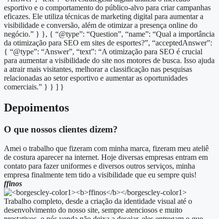
esportivo e o comportamento do público-alvo para criar campanhas
eficazes. Ele utiliza técnicas de marketing digital para aumentar a
visibilidade e conversão, além de otimizar a presença online do
negócio.” } }, { “@type”: “Question”, “name”: “Qual a importância
da otimização para SEO em sites de esportes?”, “acceptedAnswer”:
{ “@type”: “Answer”, “text”: “A otimização para SEO é crucial
para aumentar a visibilidade do site nos motores de busca. Isso ajuda
a atrair mais visitantes, melhorar a classificação nas pesquisas
relacionadas ao setor esportivo e aumentar as oportunidades
comerciais.” } } ] }
Depoimentos
O que nossos clientes dizem?
Amei o trabalho que fizeram com minha marca, fizeram meu ateliê
de costura aparecer na internet. Hoje diversas empresas entram em
contato para fazer uniformes e diversos outros serviços, minha
empresa finalmente tem tido a visibilidade que eu sempre quis!
ffinos
Trabalho completo, desde a criação da identidade visual até o
desenvolvimento do nosso site, sempre atenciosos e muito
prestativos, o pós venda não deixa a desejar, eles entregam o que