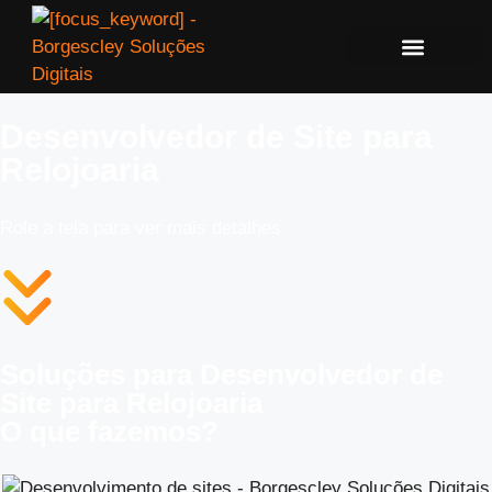
Desenvolvedor de Site para
Relojoaria
Role a tela para ver mais detalhes
Soluções para Desenvolvedor de
Site para Relojoaria
O que fazemos?