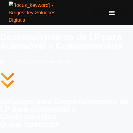
Desenvolvimento de LP para
Automóvel e Concessionária
Role a tela para ver mais detalhes
Soluções para Desenvolvimento de
LP para Automóvel e
Concessionária
O que fazemos?