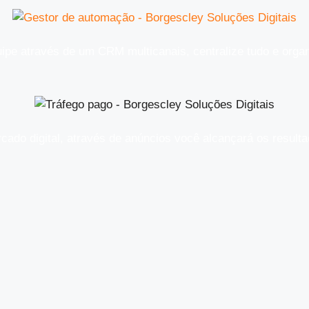
ipe através de um CRM multicanais, centralize tudo e orga
rcado digital, através de anúncios você alcançará os resul