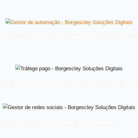
des Sociais e plataformas de venda, envie mensagens auto
rcado digital, através de anúncios você alcançará os resul
is, criação, estratégia, postagem, impulsionamento.