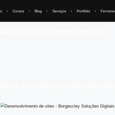
io
Cursos
Blog
Serviços
Portfólio
Ferrame
 vendas para Eletrodoméstico
página de vendas para Eletrodomést