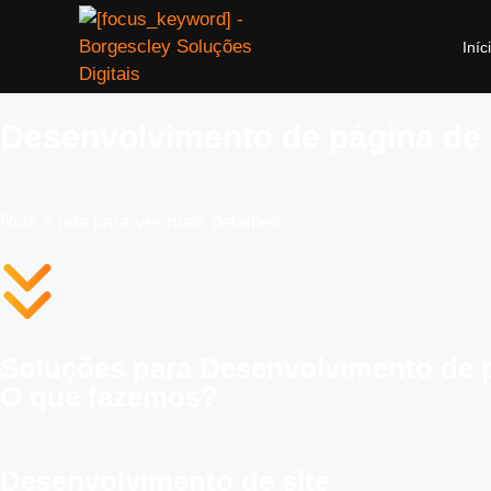
Iníc
Desenvolvimento de página de
Role a tela para ver mais detalhes
Soluções para Desenvolvimento de 
O que fazemos?
Desenvolvimento de site