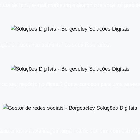
ra de funil, e-mail marketing e design que você irá precis
egócio, buscando aumentar os seus resultados.​
 do seu negócio no digital? Conte conosco para uma assess
alizamos a alavancagem orgânica do seu site com estratégi