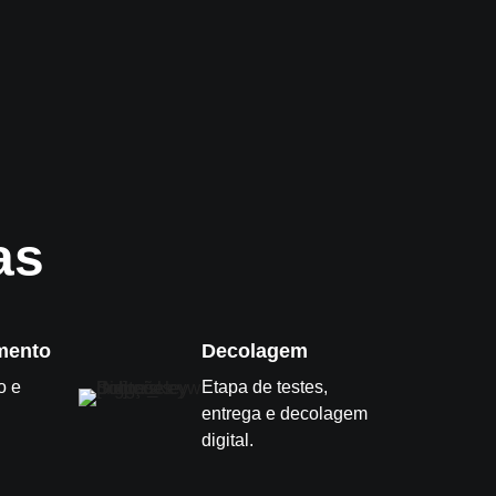
as
mento
Decolagem
o e
Etapa de testes,
entrega e decolagem
digital.