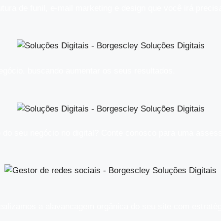
ra de funil, e-mail marketing e design que você irá precis
egócio, buscando aumentar os seus resultados.​
 do seu negócio no digital? Conte conosco para uma assess
alizamos a alavancagem orgânica do seu site com estratégi