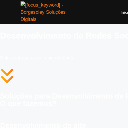
Iníc
Desenvolvimento de Redes Soc
Role a tela para ver mais detalhes
Soluções para Desenvolvimento de 
O que fazemos?
Desenvolvimento de site