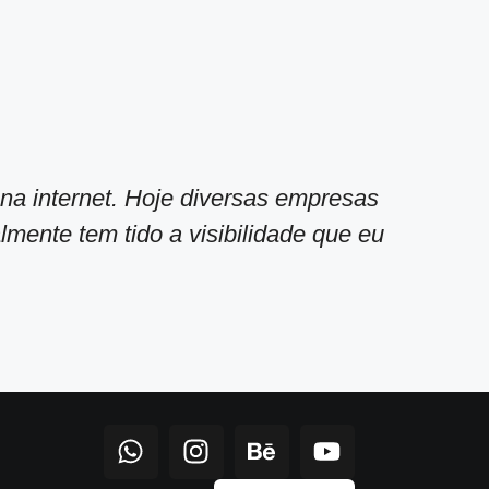
na internet. Hoje diversas empresas
T
mente tem tido a visibilidade que eu
p
e