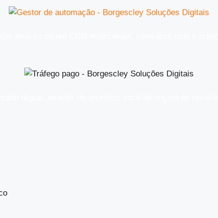
ipe através de um CRM multicanais, centralize tudo e orga
rcado digital, através de anúncios você alcançará os resul
co