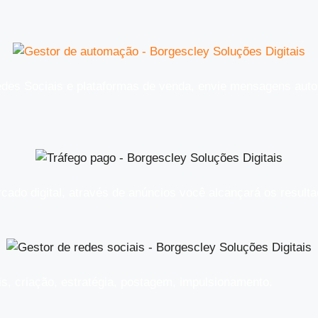
des Sociais e plataformas de venda, envie mensagens auto
rcado digital, através de anúncios você alcançará os resul
is, criação, estratégia, postagem, impulsionamento.