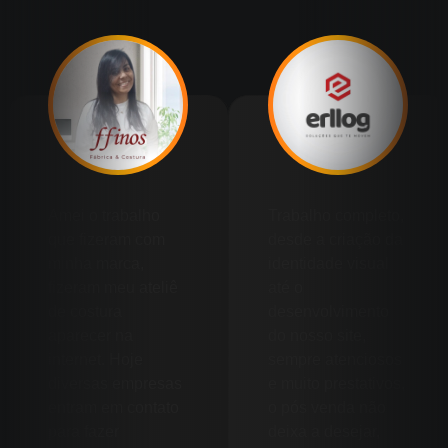
Amei o trabalho
Trabalho completo,
que fizeram com
desde a criação da
minha marca,
identidade visual
fizeram meu ateliê
até o
de costura
desenvolvimento
aparecer na
do nosso site,
internet. Hoje
sempre atenciosos
diversas empresas
e muito prestativos,
entram em contato
o pós venda não
para fazer
deixa a desejar,