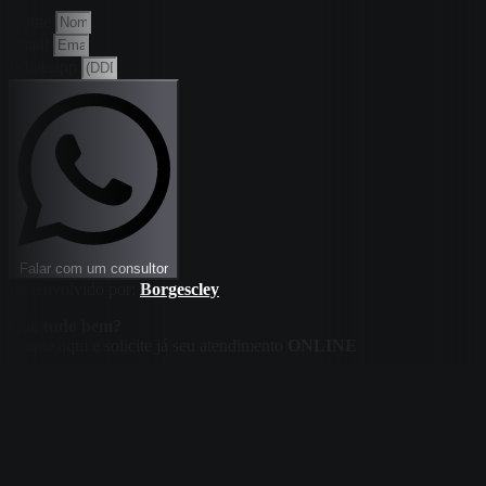
Nome
Email
Whatsapp
Falar com um consultor
Desenvolvido por:
Borgescley
Olá, tudo bem?
Clique aqui e solicite já seu atendimento
ONLINE