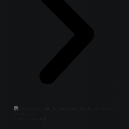
[focus_keyword]