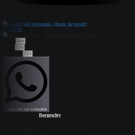
FECHAR
Nome
Email
Whatsapp
Falar com um consultor
Desenvolvido por:
Borgescley
Inscreva-se