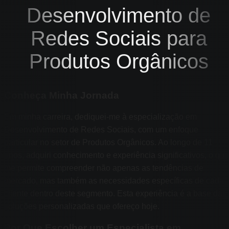
Desenvolvimento de
Redes Sociais para
Produtos Orgânicos
Conheça Minha Jornada
Em minha carreira, dediquei-me à especialização em
Desenvolvimento de Redes Sociais, com um enfoque
particular no setor de Produtos Orgânicos. Ao longo de 11
anos, adquiri conhecimento e experiência significativos, o que
me permite compreender não apenas as tendências de
mercado, mas também as necessidades específicas de cada
cliente dentro deste segmento. Esta experiência é a base das
soluções personalizadas que ofereço hoje.
Por Que Escolher um Especialista em