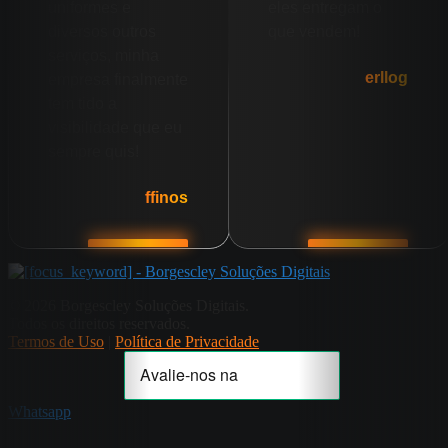
uniformes e
eles entregam o
diversos outros
que vendem!
serviços, minha
erllog
empresa finalmente
tem tido a
visibilidade que eu
sempre quis!
ffinos
© 2026 Borgescley Soluções Digitais.
Todos os direitos reservados.
Termos de Uso
|
Política de Privacidade
Whatsapp