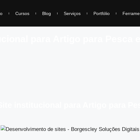
io
Cursos
Blog
Serviços
Portfólio
Ferrame
ucional para Artigo para Pesca 
te institucional para Artigo para Pe