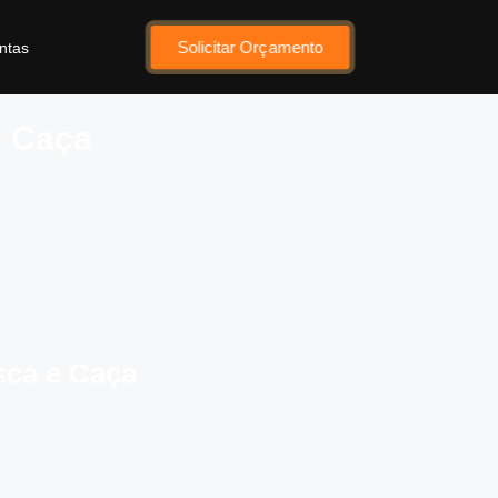
Solicitar Orçamento
ntas
e Caça
sca e Caça