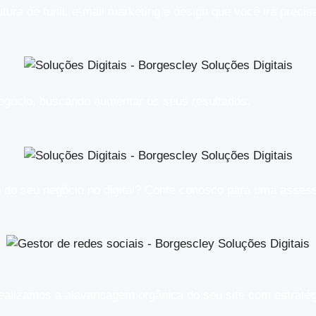
ra de funil, e-mail marketing e design que você irá precis
egócio, buscando aumentar os seus resultados.​
 do seu negócio no digital? Conte conosco para uma assess
alizamos a alavancagem orgânica do seu site com estratégi