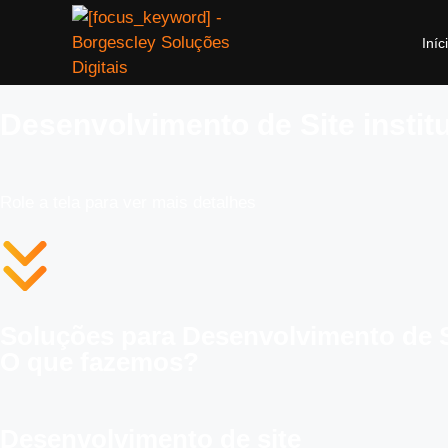
Iníc
Desenvolvimento de Site instit
Role a tela para ver mais detalhes
Soluções para Desenvolvimento de Si
O que fazemos?
Desenvolvimento de site