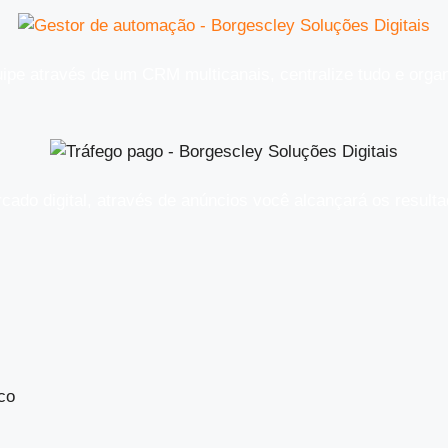
ipe através de um CRM multicanais, centralize tudo e orga
rcado digital, através de anúncios você alcançará os resul
co