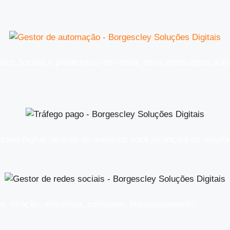
des Sociais e plataformas de venda, envie mensagens auto
rcado digital, através de anúncios você alcançará os resul
is, criação, estratégia, postagem, impulsionamento.