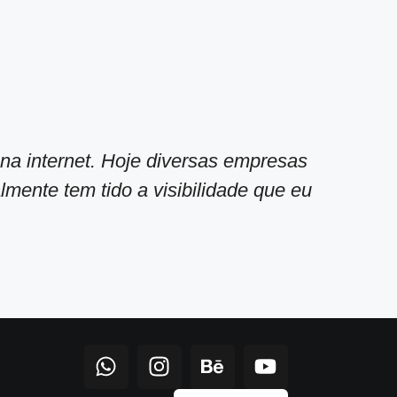
na internet. Hoje diversas empresas
T
mente tem tido a visibilidade que eu
p
e