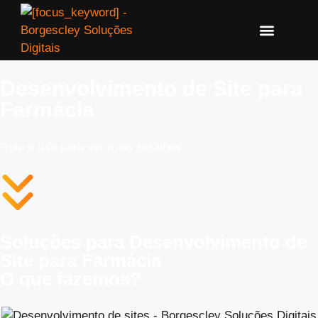
Desenvolvimento de Site para
Farmácia
Role a tela para ver mais detalhes
Soluções para Desenvolvimento de
Site para Farmácia
O que fazemos?