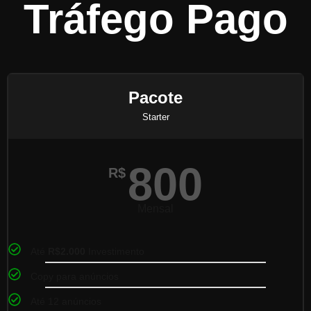
Tráfego Pago
Pacote
Starter
800
R$
Mensal
Até
R$2.000
Investimento
Copy para anúncios
Até 12 anúncios