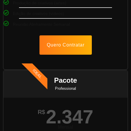
Produção de criativos (artes)
Edição de criativos (vídeos)
Reunião Alinhamento Semanal
Quero Contratar
IDEAL
Pacote
Professional
2.347
R$
Mensal