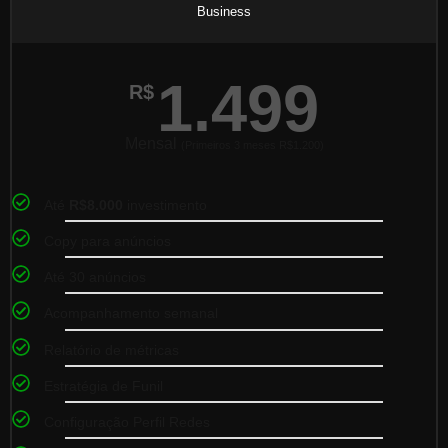
Business
1.499
R$
Mensal
(Primeiros 3 meses R$1.200)
Até
R$8.000
investimento
Copy para anúncios
Até 30 anúncios
Acompanhamento semanal
Relatório de métricas
Estratégia de Funil
Configuração Perfil Redes