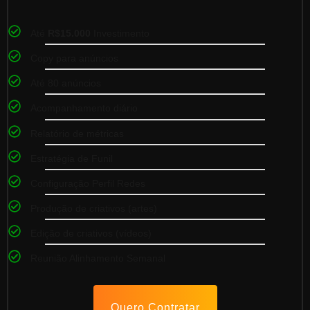
Até
R$15.000
Investimento
Copy para anúncios
Até 80 anúncios
Acompanhamento diário
Relatório de métricas
Estratégia de Funil
Configuração Perfil Redes
Produção de criativos (artes)
Edição de criativos (vídeos)
Reunião Alinhamento Semanal
Quero Contratar