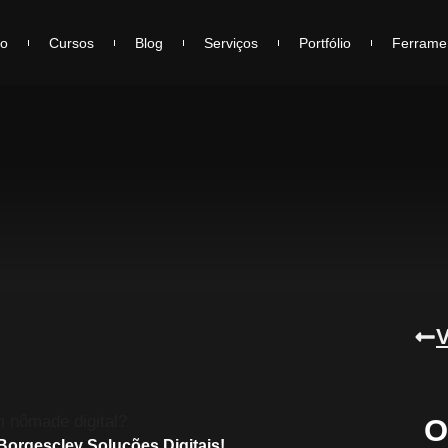
io
Cursos
Blog
Serviços
Portfólio
Ferrame
V
O
orgescley Soluções Digitais!