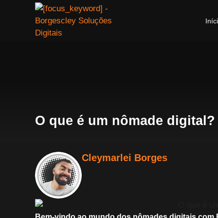
Iníc
O que é um nômade digital?
Cleymarlei Borges
Bem-vindo ao mundo dos nômades digitais com B