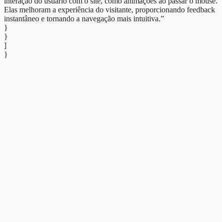
interação do usuário com o site, como animações ao passar o mouse.
Elas melhoram a experiência do visitante, proporcionando feedback
instantâneo e tornando a navegação mais intuitiva.”
}
}
]
}