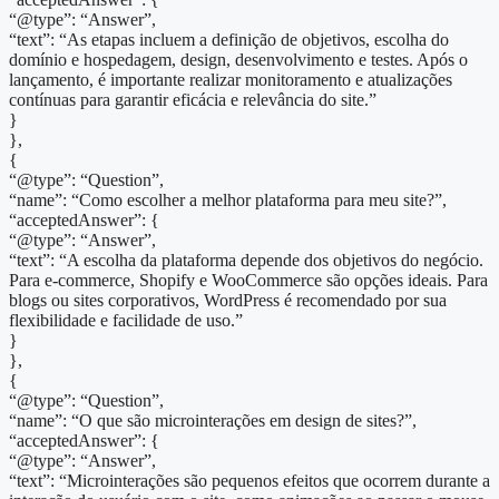
“@type”: “Answer”,
“text”: “As etapas incluem a definição de objetivos, escolha do
domínio e hospedagem, design, desenvolvimento e testes. Após o
lançamento, é importante realizar monitoramento e atualizações
contínuas para garantir eficácia e relevância do site.”
}
},
{
“@type”: “Question”,
“name”: “Como escolher a melhor plataforma para meu site?”,
“acceptedAnswer”: {
“@type”: “Answer”,
“text”: “A escolha da plataforma depende dos objetivos do negócio.
Para e-commerce, Shopify e WooCommerce são opções ideais. Para
blogs ou sites corporativos, WordPress é recomendado por sua
flexibilidade e facilidade de uso.”
}
},
{
“@type”: “Question”,
“name”: “O que são microinterações em design de sites?”,
“acceptedAnswer”: {
“@type”: “Answer”,
“text”: “Microinterações são pequenos efeitos que ocorrem durante a