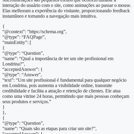
interação do usuário com o site, como animações ao passar o mouse.
Elas melhoram a experiência do visitante, proporcionando feedback
instantâneo e tornando a navegação mais intuitiva.
{
“@context”: “https://schema.org”,
“@type”: “FAQPage”,
“mainEntity”: [
{
“@type”: “Question”,
“name”: “Qual a importância de ter um site profissional em
Londrina?”,
“acceptedAnswer”: {
“@type”: “Answer”,
“text”: “Um site profissional é fundamental para qualquer negócio
em Londrina, pois aumenta a visibilidade online, transmite
credibilidade e facilita a atração e retenção de clientes. Ele atua
como uma vitrine 24 horas, permitindo que mais pessoas conheçam
seus produtos e serviços.”
}
},
{
“@type”: “Question”,
“name”: “Quais são as etapas para criar um site?”,
“acceptedAnswer”: {